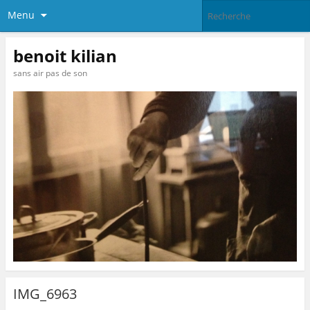
Menu
benoit kilian
sans air pas de son
IMG_6963