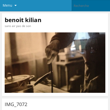
Menu
benoit kilian
sans air pas de son
IMG_7072