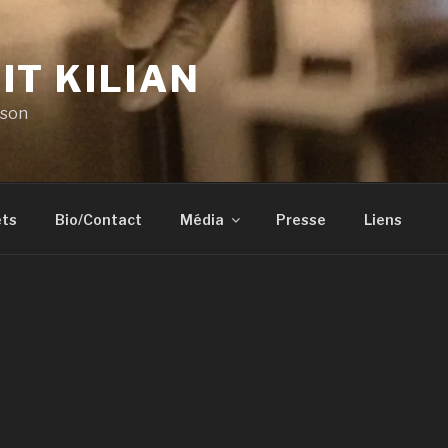
IT KILIAN
 son
ets
Bio/Contact
Média
Presse
Liens