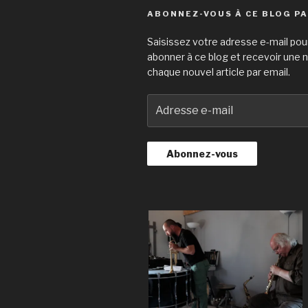
ABONNEZ-VOUS À CE BLOG PA
Saisissez votre adresse e-mail pou
abonner à ce blog et recevoir une n
chaque nouvel article par email.
A
d
r
e
s
s
e
e
-
m
a
i
l