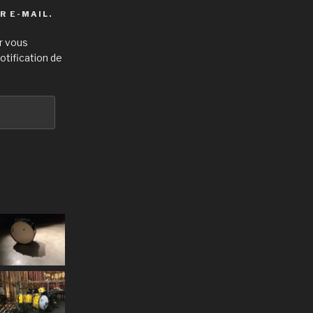
R E-MAIL.
r vous
otification de